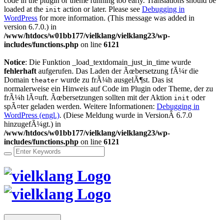
code in the plugin or theme running too early. Translations should be
loaded at the
action or later. Please see
Debugging in
init
WordPress
for more information. (This message was added in
version 6.7.0.) in
/www/htdocs/w01bb177/vielklang/vielklang23/wp-
includes/functions.php
on line
6121
Notice
: Die Funktion _load_textdomain_just_in_time wurde
fehlerhaft
aufgerufen. Das Laden der Ãœbersetzung fÃ¼r die
Domain
wurde zu frÃ¼h ausgelÃ¶st. Das ist
theater
normalerweise ein Hinweis auf Code im Plugin oder Theme, der zu
frÃ¼h lÃ¤uft. Ãœbersetzungen sollten mit der Aktion
oder
init
spÃ¤ter geladen werden. Weitere Informationen:
Debugging in
WordPress (engl.)
. (Diese Meldung wurde in VersionÂ 6.7.0
hinzugefÃ¼gt.) in
/www/htdocs/w01bb177/vielklang/vielklang23/wp-
includes/functions.php
on line
6121