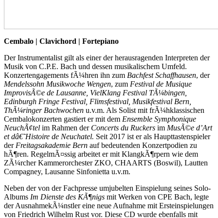
Cembalo | Clavichord | Fortepiano
Der Instrumentalist gilt als einer der herausragenden Interpreten der
Musik von C.P.E. Bach und dessen musikalischem Umfeld.
Konzertengagements fÃ¼hren ihn zum
Bachfest
Schaffhausen
, der
Mendelssohn Musikwoche Wengen
, zum
Festival de Musique
ImprovisÃ©e de Lausanne, VielKlang Festival TÃ¼bingen,
Edinburgh Fringe Festival, Flimsfestival, Musikfestival Bern,
ThÃ¼ringer Bachwochen
u.v.m. Als Solist mit frÃ¼hklassischen
Cembalokonzerten gastiert er mit dem
Ensemble
Symphonique
NeuchÃ¢tel
im Rahmen der
Concerts du Ruckers
im
MusÃ©e d’Art
et dâ€˜Histoire
de Neuchatel.
Seit 2017 ist er als Haupttastenspieler
der
Freitagsakademie Bern
auf bedeutenden Konzertpodien zu
hÃ¶ren. RegelmÃ¤ssig arbeitet er mit KlangkÃ¶rpern wie dem
ZÃ¼rcher Kammerorchester ZKO, CHAARTS (Boswil), Lautten
Compagney, Lausanne Sinfonietta u.v.m.
Neben der von der Fachpresse umjubelten Einspielung seines Solo-
Albums
Im Dienste des
KÃ¶nigs
mit Werken von CPE Bach, legte
der AusnahmekÃ¼nstler eine neue Aufnahme mit Ersteinspielungen
von Friedrich Wilhelm Rust vor. Diese CD wurde ebenfalls mit