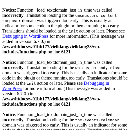
Notice
: Function _load_textdomain_just_in_time was called
incorrectly
. Translation loading for the
cmsmasters-content-
domain was triggered too early. This is usually an
composer
indicator for some code in the plugin or theme running too early.
Translations should be loaded at the
action or later. Please see
init
Debugging in WordPress
for more information. (This message was
added in version 6.7.0.) in
/www/htdocs/w01bb177/vielklang/vielklang23/wp-
includes/functions.php
on line
6121
Notice
: Function _load_textdomain_just_in_time was called
incorrectly
. Translation loading for the
wp-custom-body-class
domain was triggered too early. This is usually an indicator for some
code in the plugin or theme running too early. Translations should be
loaded at the
action or later. Please see
Debugging in
init
WordPress
for more information. (This message was added in
version 6.7.0.) in
/www/htdocs/w01bb177/vielklang/vielklang23/wp-
includes/functions.php
on line
6121
Notice
: Function _load_textdomain_just_in_time was called
incorrectly
. Translation loading for the
the-events-calendar
domain was triggered too early. This is usually an indicator for some