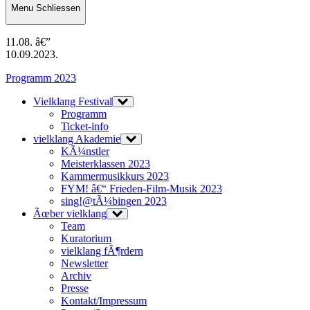
Menu
Schliessen
11.08. â€”
10.09.2023.
Programm 2023
Vielklang Festival
Programm
Ticket-info
vielklang Akademie
KÃ¼nstler
Meisterklassen 2023
Kammermusikkurs 2023
FYM! â€“ Frieden-Film-Musik 2023
sing!@tÃ¼bingen 2023
Ãœber vielklang
Team
Kuratorium
vielklang fÃ¶rdern
Newsletter
Archiv
Presse
Kontakt/Impressum