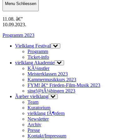
Menu
Schliessen
11.08. â€”
10.09.2023.
Programm 2023
Vielklang Festival
Programm
Ticket-info
vielklang Akademie
KÃ¼nstler
Meisterklassen 2023
Kammermusikkurs 2023
FYM! â€“ Frieden-Film-Musik 2023
sing!@tÃ¼bingen 2023
Ãœber vielklang
Team
Kuratorium
vielklang fÃ¶rdern
Newsletter
Archiv
Presse
Kontakt/Impressum