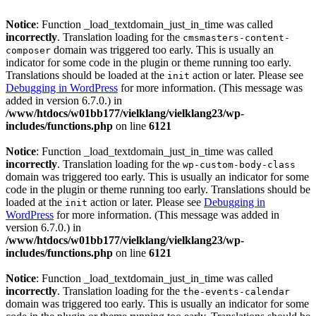
Notice
: Function _load_textdomain_just_in_time was called
incorrectly
. Translation loading for the
cmsmasters-content-
domain was triggered too early. This is usually an
composer
indicator for some code in the plugin or theme running too early.
Translations should be loaded at the
action or later. Please see
init
Debugging in WordPress
for more information. (This message was
added in version 6.7.0.) in
/www/htdocs/w01bb177/vielklang/vielklang23/wp-
includes/functions.php
on line
6121
Notice
: Function _load_textdomain_just_in_time was called
incorrectly
. Translation loading for the
wp-custom-body-class
domain was triggered too early. This is usually an indicator for some
code in the plugin or theme running too early. Translations should be
loaded at the
action or later. Please see
Debugging in
init
WordPress
for more information. (This message was added in
version 6.7.0.) in
/www/htdocs/w01bb177/vielklang/vielklang23/wp-
includes/functions.php
on line
6121
Notice
: Function _load_textdomain_just_in_time was called
incorrectly
. Translation loading for the
the-events-calendar
domain was triggered too early. This is usually an indicator for some