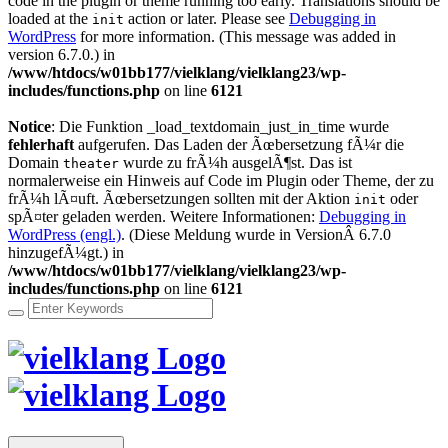
code in the plugin or theme running too early. Translations should be
loaded at the
action or later. Please see
Debugging in
init
WordPress
for more information. (This message was added in
version 6.7.0.) in
/www/htdocs/w01bb177/vielklang/vielklang23/wp-
includes/functions.php
on line
6121
Notice
: Die Funktion _load_textdomain_just_in_time wurde
fehlerhaft
aufgerufen. Das Laden der Ãœbersetzung fÃ¼r die
Domain
wurde zu frÃ¼h ausgelÃ¶st. Das ist
theater
normalerweise ein Hinweis auf Code im Plugin oder Theme, der zu
frÃ¼h lÃ¤uft. Ãœbersetzungen sollten mit der Aktion
oder
init
spÃ¤ter geladen werden. Weitere Informationen:
Debugging in
WordPress (engl.)
. (Diese Meldung wurde in VersionÂ 6.7.0
hinzugefÃ¼gt.) in
/www/htdocs/w01bb177/vielklang/vielklang23/wp-
includes/functions.php
on line
6121