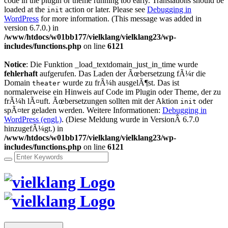
code in the plugin or theme running too early. Translations should be
loaded at the
action or later. Please see
Debugging in
init
WordPress
for more information. (This message was added in
version 6.7.0.) in
/www/htdocs/w01bb177/vielklang/vielklang23/wp-
includes/functions.php
on line
6121
Notice
: Die Funktion _load_textdomain_just_in_time wurde
fehlerhaft
aufgerufen. Das Laden der Ãœbersetzung fÃ¼r die
Domain
wurde zu frÃ¼h ausgelÃ¶st. Das ist
theater
normalerweise ein Hinweis auf Code im Plugin oder Theme, der zu
frÃ¼h lÃ¤uft. Ãœbersetzungen sollten mit der Aktion
oder
init
spÃ¤ter geladen werden. Weitere Informationen:
Debugging in
WordPress (engl.)
. (Diese Meldung wurde in VersionÂ 6.7.0
hinzugefÃ¼gt.) in
/www/htdocs/w01bb177/vielklang/vielklang23/wp-
includes/functions.php
on line
6121