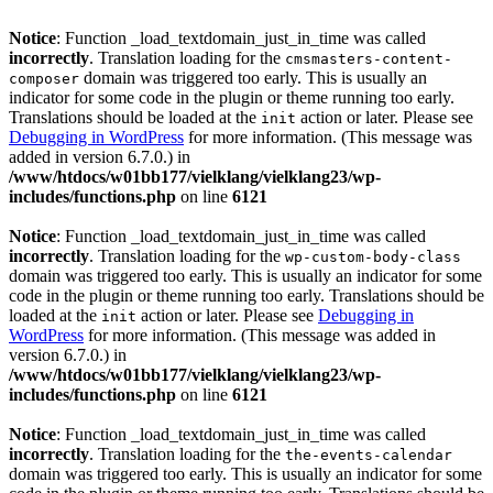
Notice
: Function _load_textdomain_just_in_time was called
incorrectly
. Translation loading for the
cmsmasters-content-
domain was triggered too early. This is usually an
composer
indicator for some code in the plugin or theme running too early.
Translations should be loaded at the
action or later. Please see
init
Debugging in WordPress
for more information. (This message was
added in version 6.7.0.) in
/www/htdocs/w01bb177/vielklang/vielklang23/wp-
includes/functions.php
on line
6121
Notice
: Function _load_textdomain_just_in_time was called
incorrectly
. Translation loading for the
wp-custom-body-class
domain was triggered too early. This is usually an indicator for some
code in the plugin or theme running too early. Translations should be
loaded at the
action or later. Please see
Debugging in
init
WordPress
for more information. (This message was added in
version 6.7.0.) in
/www/htdocs/w01bb177/vielklang/vielklang23/wp-
includes/functions.php
on line
6121
Notice
: Function _load_textdomain_just_in_time was called
incorrectly
. Translation loading for the
the-events-calendar
domain was triggered too early. This is usually an indicator for some