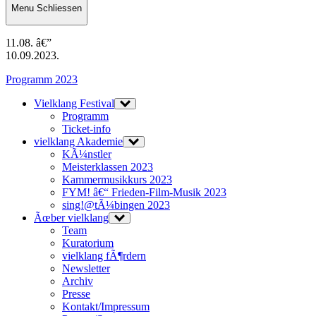
Menu
Schliessen
11.08. â€”
10.09.2023.
Programm 2023
Vielklang Festival
Programm
Ticket-info
vielklang Akademie
KÃ¼nstler
Meisterklassen 2023
Kammermusikkurs 2023
FYM! â€“ Frieden-Film-Musik 2023
sing!@tÃ¼bingen 2023
Ãœber vielklang
Team
Kuratorium
vielklang fÃ¶rdern
Newsletter
Archiv
Presse
Kontakt/Impressum