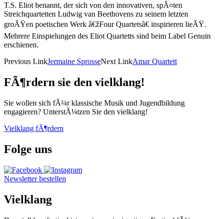
T.S. Eliot benannt, der sich von den innovativen, spÃ¤ten
Streichquartetten Ludwig van Beethovens zu seinem letzten
groÃŸen poetischen Werk â€žFour Quartetsâ€ inspirieren lieÃŸ.
Mehrere Einspielungen des Eliot Quartetts sind beim Label Genuin
erschienen.
Previous Link
Jermaine Sprosse
Next Link
Amar Quartett
FÃ¶rdern sie den vielklang!
Sie wollen sich fÃ¼r klassische Musik und Jugendbildung
engagieren? UnterstÃ¼tzen Sie den vielklang!
Vielklang fÃ¶rdern
Folge uns
Newsletter bestellen
Vielklang