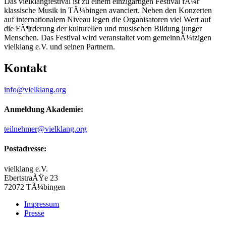
Das vielklangfestival ist zu einem einzigartigen Festival fÃ¼r
klassische Musik in TÃ¼bingen avanciert. Neben den Konzerten
auf internationalem Niveau legen die Organisatoren viel Wert auf
die FÃ¶rderung der kulturellen und musischen Bildung junger
Menschen. Das Festival wird veranstaltet vom gemeinnÃ¼tzigen
vielklang e.V. und seinen Partnern.
Kontakt
info@vielklang.org
Anmeldung Akademie:
teilnehmer@vielklang.org
Postadresse:
vielklang e.V.
EbertstraÃŸe 23
72072 TÃ¼bingen
Impressum
Presse