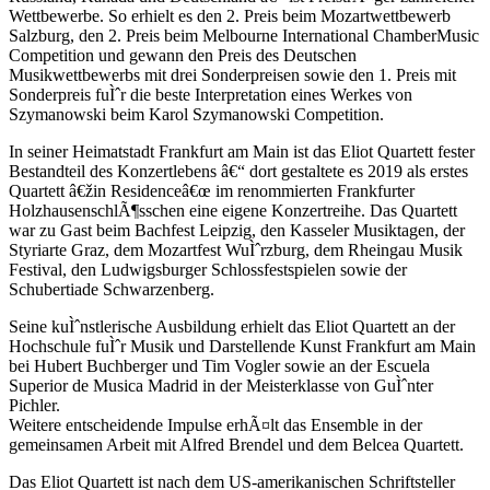
Wettbewerbe. So erhielt es den 2. Preis beim Mozartwettbewerb
Salzburg, den 2. Preis beim Melbourne International ChamberMusic
Competition und gewann den Preis des Deutschen
Musikwettbewerbs mit drei Sonderpreisen sowie den 1. Preis mit
Sonderpreis fuÌˆr die beste Interpretation eines Werkes von
Szymanowski beim Karol Szymanowski Competition.
In seiner Heimatstadt Frankfurt am Main ist das Eliot Quartett fester
Bestandteil des Konzertlebens â€“ dort gestaltete es 2019 als erstes
Quartett â€žin Residenceâ€œ im renommierten Frankfurter
HolzhausenschlÃ¶sschen eine eigene Konzertreihe. Das Quartett
war zu Gast beim Bachfest Leipzig, den Kasseler Musiktagen, der
Styriarte Graz, dem Mozartfest WuÌˆrzburg, dem Rheingau Musik
Festival, den Ludwigsburger Schlossfestspielen sowie der
Schubertiade Schwarzenberg.
Seine kuÌˆnstlerische Ausbildung erhielt das Eliot Quartett an der
Hochschule fuÌˆr Musik und Darstellende Kunst Frankfurt am Main
bei Hubert Buchberger und Tim Vogler sowie an der Escuela
Superior de Musica Madrid in der Meisterklasse von GuÌˆnter
Pichler.
Weitere entscheidende Impulse erhÃ¤lt das Ensemble in der
gemeinsamen Arbeit mit Alfred Brendel und dem Belcea Quartett.
Das Eliot Quartett ist nach dem US-amerikanischen Schriftsteller