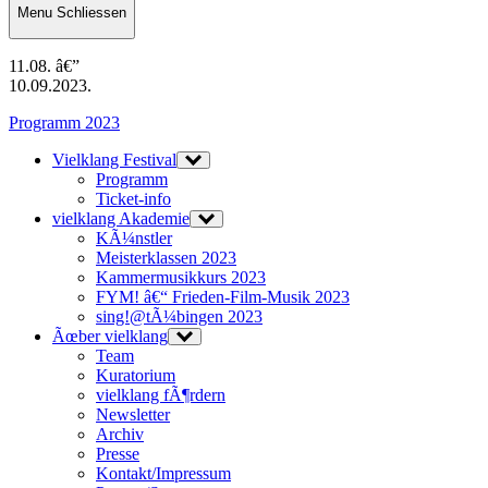
Menu
Schliessen
11.08. â€”
10.09.2023.
Programm 2023
Vielklang Festival
Programm
Ticket-info
vielklang Akademie
KÃ¼nstler
Meisterklassen 2023
Kammermusikkurs 2023
FYM! â€“ Frieden-Film-Musik 2023
sing!@tÃ¼bingen 2023
Ãœber vielklang
Team
Kuratorium
vielklang fÃ¶rdern
Newsletter
Archiv
Presse
Kontakt/Impressum