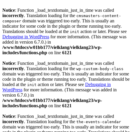
Notice
: Function _load_textdomain_just_in_time was called
incorrectly
. Translation loading for the
cmsmasters-content-
domain was triggered too early. This is usually an
composer
indicator for some code in the plugin or theme running too early.
Translations should be loaded at the
action or later. Please see
init
Debugging in WordPress
for more information. (This message was
added in version 6.7.0.) in
/www/htdocs/w01bb177/vielklang/vielklang23/wp-
includes/functions.php
on line
6121
Notice
: Function _load_textdomain_just_in_time was called
incorrectly
. Translation loading for the
wp-custom-body-class
domain was triggered too early. This is usually an indicator for some
code in the plugin or theme running too early. Translations should be
loaded at the
action or later. Please see
Debugging in
init
WordPress
for more information. (This message was added in
version 6.7.0.) in
/www/htdocs/w01bb177/vielklang/vielklang23/wp-
includes/functions.php
on line
6121
Notice
: Function _load_textdomain_just_in_time was called
incorrectly
. Translation loading for the
the-events-calendar
domain was triggered too early. This is usually an indicator for some