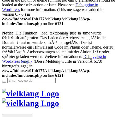
code in the plugin or theme running too early. Translations should be
loaded at the
action or later. Please see
Debugging in
init
WordPress
for more information. (This message was added in
version 6.7.0.) in
/www/htdocs/w01bb177/vielklang/vielklang23/wp-
includes/functions.php
on line
6121
Notice
: Die Funktion _load_textdomain_just_in_time wurde
fehlerhaft
aufgerufen. Das Laden der Ãœbersetzung fÃ¼r die
Domain
wurde zu frÃ¼h ausgelÃ¶st. Das ist
theater
normalerweise ein Hinweis auf Code im Plugin oder Theme, der zu
frÃ¼h lÃ¤uft. Ãœbersetzungen sollten mit der Aktion
oder
init
spÃ¤ter geladen werden. Weitere Informationen:
Debugging in
WordPress (engl.)
. (Diese Meldung wurde in VersionÂ 6.7.0
hinzugefÃ¼gt.) in
/www/htdocs/w01bb177/vielklang/vielklang23/wp-
includes/functions.php
on line
6121