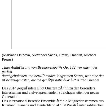
(Maryana Osipova, Alexander Sachs, Dmitry Hahalin, Michael
Preuss)
„Ihre AuffuÌˆhrung von Beethovenâ€™s Op. 132, vor allem des
perfekt
durchgehaltenen und beruÌˆhrenden langsamen Satzes, war eine der
uÌˆberzeugendsten, die ich gehÃ¶rt habe.â€œ
â€“ Alfred Brendel
Das 2014 gegruÌˆndete Eliot Quartett zÃ¤hlt zu den besonders
interessanten und vielversprechenden Streichquartetten der neuen
Generation.
Das international besetzte Ensemble â€“ die Mitglieder stammen aus
Russland, Kanada und Deutschland â€“ ist PreistrÃ¤ger zahlreicher