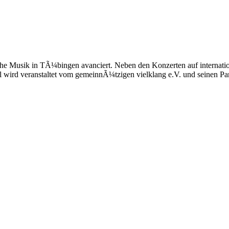
sische Musik in TÃ¼bingen avanciert. Neben den Konzerten auf internat
l wird veranstaltet vom gemeinnÃ¼tzigen vielklang e.V. und seinen Par