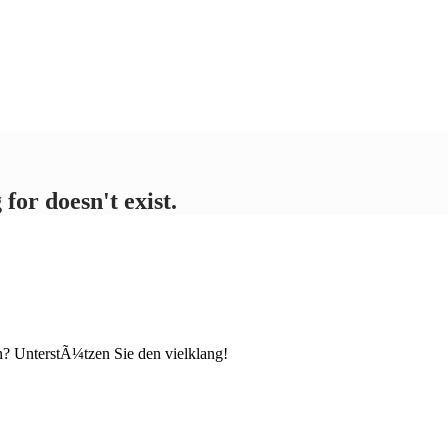
for doesn't exist.
n? UnterstÃ¼tzen Sie den vielklang!