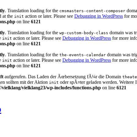
tly
. Translation loading for the
domain
cmsmasters-content-composer
d at the
action or later. Please see
Debugging in WordPress
for mor
init
ons.php
on line
6121
tly
. Translation loading for the
domain was trig
wp-custom-body-class
he
action or later. Please see
Debugging in WordPress
for more info
init
ons.php
on line
6121
tly
. Translation loading for the
domain was trigg
the-events-calendar
he
action or later. Please see
Debugging in WordPress
for more info
init
ons.php
on line
6121
ft
aufgerufen. Das Laden der Ãœbersetzung fÃ¼r die Domain
theate
n sollten mit der Aktion
oder spÃ¤ter geladen werden. Weitere 
init
ielklang/vielklang23/wp-includes/functions.php
on line
6121