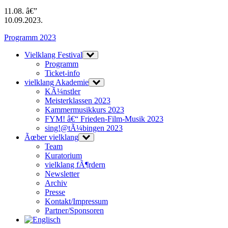
11.08. â€”
10.09.2023.
Programm 2023
Vielklang Festival
Programm
Ticket-info
vielklang Akademie
KÃ¼nstler
Meisterklassen 2023
Kammermusikkurs 2023
FYM! â€“ Frieden-Film-Musik 2023
sing!@tÃ¼bingen 2023
Ãœber vielklang
Team
Kuratorium
vielklang fÃ¶rdern
Newsletter
Archiv
Presse
Kontakt/Impressum
Partner/Sponsoren