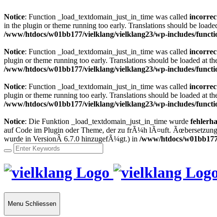
Notice
: Function _load_textdomain_just_in_time was called
incorrec
in the plugin or theme running too early. Translations should be loade
/www/htdocs/w01bb177/vielklang/vielklang23/wp-includes/functi
Notice
: Function _load_textdomain_just_in_time was called
incorrec
plugin or theme running too early. Translations should be loaded at t
/www/htdocs/w01bb177/vielklang/vielklang23/wp-includes/functi
Notice
: Function _load_textdomain_just_in_time was called
incorrec
plugin or theme running too early. Translations should be loaded at t
/www/htdocs/w01bb177/vielklang/vielklang23/wp-includes/functi
Notice
: Die Funktion _load_textdomain_just_in_time wurde
fehlerha
auf Code im Plugin oder Theme, der zu frÃ¼h lÃ¤uft. Ãœbersetzunge
wurde in VersionÂ 6.7.0 hinzugefÃ¼gt.) in
/www/htdocs/w01bb177/v
Menu
Schliessen