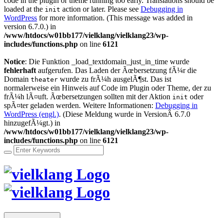
code in the plugin or theme running too early. Translations should be
loaded at the
action or later. Please see
Debugging in
init
WordPress
for more information. (This message was added in
version 6.7.0.) in
/www/htdocs/w01bb177/vielklang/vielklang23/wp-
includes/functions.php
on line
6121
Notice
: Die Funktion _load_textdomain_just_in_time wurde
fehlerhaft
aufgerufen. Das Laden der Ãœbersetzung fÃ¼r die
Domain
wurde zu frÃ¼h ausgelÃ¶st. Das ist
theater
normalerweise ein Hinweis auf Code im Plugin oder Theme, der zu
frÃ¼h lÃ¤uft. Ãœbersetzungen sollten mit der Aktion
oder
init
spÃ¤ter geladen werden. Weitere Informationen:
Debugging in
WordPress (engl.)
. (Diese Meldung wurde in VersionÂ 6.7.0
hinzugefÃ¼gt.) in
/www/htdocs/w01bb177/vielklang/vielklang23/wp-
includes/functions.php
on line
6121