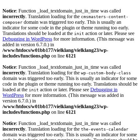
Notice
: Function _load_textdomain_just_in_time was called
incorrectly
. Translation loading for the
cmsmasters-content-
domain was triggered too early. This is usually an
composer
indicator for some code in the plugin or theme running too early.
Translations should be loaded at the
action or later. Please see
init
Debugging in WordPress
for more information. (This message was
added in version 6.7.0.) in
/www/htdocs/w01bb177/vielklang/vielklang23/wp-
includes/functions.php
on line
6121
Notice
: Function _load_textdomain_just_in_time was called
incorrectly
. Translation loading for the
wp-custom-body-class
domain was triggered too early. This is usually an indicator for some
code in the plugin or theme running too early. Translations should be
loaded at the
action or later. Please see
Debugging in
init
WordPress
for more information. (This message was added in
version 6.7.0.) in
/www/htdocs/w01bb177/vielklang/vielklang23/wp-
includes/functions.php
on line
6121
Notice
: Function _load_textdomain_just_in_time was called
incorrectly
. Translation loading for the
the-events-calendar
domain was triggered too early. This is usually an indicator for some