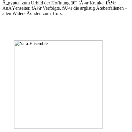
Ã„gypten zum Urbild der Hoffnung â€“ fÃ¼r Kranke, fÃ¼r
AuÃŸenseiter, fÃ¼r Verfolgte, fÃ¼r die arglistig Ãœberfallenen –
allen WiderstÃ¤nden zum Trotz.