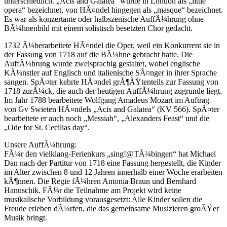
unterschiedlich. „Acis and Galatea“ wurde in London als „little
opera“ bezeichnet, von HÃ¤ndel hingegen als „masque“ bezeichnet.
Es war als konzertante oder halbszenische AuffÃ¼hrung ohne
BÃ¼hnenbild mit einem solistisch besetzten Chor gedacht.
1732 Ã¼berarbeitete HÃ¤ndel die Oper, weil ein Konkurrent sie in
der Fassung von 1718 auf die BÃ¼hne gebracht hatte. Die
AuffÃ¼hrung wurde zweisprachig gestaltet, wobei englische
KÃ¼nstler auf Englisch und italienische SÃ¤nger in ihrer Sprache
sangen. SpÃ¤ter kehrte HÃ¤ndel grÃ¶ÃŸtenteils zur Fassung von
1718 zurÃ¼ck, die auch der heutigen AuffÃ¼hrung zugrunde liegt.
Im Jahr 1788 bearbeitete Wolfgang Amadeus Mozart im Auftrag
von Gv Swieten HÃ¤ndels „Acis and Galatea“ (KV 566). SpÃ¤ter
bearbeitete er auch noch „Messiah“, „Alexanders Feast“ und die
„Ode for St. Cecilias day“.
Unsere AuffÃ¼hrung:
FÃ¼r den vielklang-Ferienkurs „sing!@TÃ¼bingen“ hat Michael
Dan nach der Partitur von 1718 eine Fassung hergestellt, die Kinder
im Alter zwischen 8 und 12 Jahren innerhalb einer Woche erarbeiten
kÃ¶nnen. Die Regie fÃ¼hren Antonia Braun und Bernhard
Hanuschik. FÃ¼r die Teilnahme am Projekt wird keine
musikalische Vorbildung vorausgesetzt: Alle Kinder sollen die
Freude erleben dÃ¼rfen, die das gemeinsame Musizieren groÃŸer
Musik bringt.