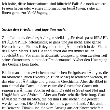
Ich hoffe, diese Informationen sind hilfreich! Falls Sie noch weitere
Fragen haben oder weitere Informationen benÃ¶tigen, stehe ich
Ihnen gerne zur VerfÃ¼gung.
Suche den Frieden, und jage ihm nach.
Zum Leitmotiv des diesjÃ¤hrigen vielklang-Festivals passt ISRAEL
IN Ã„GYPTEN offenkundig so ganz und gar nicht. Eine ganze
Heerschar von Pharaos Kriegern ertrinkt jÃ¤mmerlich in den Fluten
des Roten Meers. Und HÃ¤ndel feiert das mit immer neuen
JubelchÃ¶ren. Vor allem in
Mosesâ€˜ Lobgesang
, dem zweiten Teil
seines Oratoriums, nimmt der Freudentaumel Ã¼ber den Untergang
des Gegners kein Ende.
Bleibt man an den zwischenmenschlichen Ereignissen hÃ¤ngen, die
im biblischen Buch Exodus (2. Buch Mose) beschrieben werden, ist
das eine blutrÃ¼nstige und grausame Geschichte. Aber die Bibel ist
nun einmal das Buch, in dem es um die Geschichte Gottes mit
seinem erwÃ¤hlten Volk Israel geht. Da gibt es Streit und Not und
UnglÃ¼ck wie Ã¼berall. Aber am Ende steht die Befreiung. Gott
lÃ¤sst die nicht im Stich, die bei ihm Hilfe suchen, die gerettet
werden wollen. Die fÃ¼hrt er heim, ins gelobte Land. Alles andere
ist Beiwerk, Filmkulisse. So wird Auszug aus der Knechtschaft in