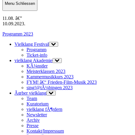
Menu
Schliessen
11.08. â€”
10.09.2023.
Programm 2023
Vielklang Festival
Programm
Ticket-info
vielklang Akademie
KÃ¼nstler
Meisterklassen 2023
Kammermusikkurs 2023
FYM! â€“ Frieden-Film-Musik 2023
sing!@tÃ¼bingen 2023
Ãœber vielklang
Team
Kuratorium
vielklang fÃ¶rdern
Newsletter
Archiv
Presse
Kontakt/Impressum