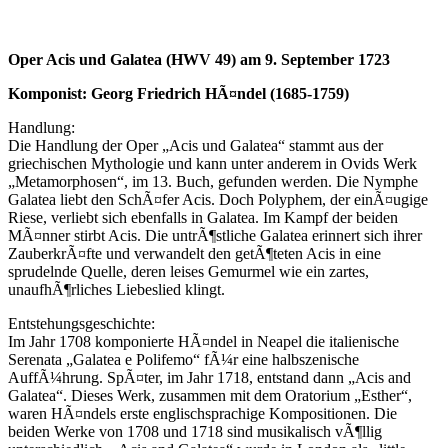
Oper Acis und Galatea (HWV 49) am 9. September 1723
Komponist: Georg Friedrich HÃ¤ndel (1685-1759)
Handlung:
Die Handlung der Oper „Acis und Galatea“ stammt aus der
griechischen Mythologie und kann unter anderem in Ovids Werk
„Metamorphosen“, im 13. Buch, gefunden werden. Die Nymphe
Galatea liebt den SchÃ¤fer Acis. Doch Polyphem, der einÃ¤ugige
Riese, verliebt sich ebenfalls in Galatea. Im Kampf der beiden
MÃ¤nner stirbt Acis. Die untrÃ¶stliche Galatea erinnert sich ihrer
ZauberkrÃ¤fte und verwandelt den getÃ¶teten Acis in eine
sprudelnde Quelle, deren leises Gemurmel wie ein zartes,
unaufhÃ¶rliches Liebeslied klingt.
Entstehungsgeschichte:
Im Jahr 1708 komponierte HÃ¤ndel in Neapel die italienische
Serenata „Galatea e Polifemo“ fÃ¼r eine halbszenische
AuffÃ¼hrung. SpÃ¤ter, im Jahr 1718, entstand dann „Acis and
Galatea“. Dieses Werk, zusammen mit dem Oratorium „Esther“,
waren HÃ¤ndels erste englischsprachige Kompositionen. Die
beiden Werke von 1708 und 1718 sind musikalisch vÃ¶llig