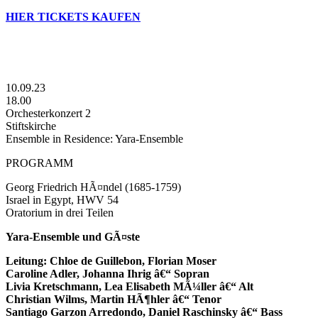
HIER TICKETS KAUFEN
10.09.23
18.00
Orchesterkonzert 2
Stiftskirche
Ensemble in Residence: Yara-Ensemble
PROGRAMM
Georg Friedrich HÃ¤ndel (1685-1759)
Israel in Egypt, HWV 54
Oratorium in drei Teilen
Yara-Ensemble und GÃ¤ste
Leitung: Chloe de Guillebon, Florian Moser
Caroline Adler, Johanna Ihrig â€“ Sopran
Livia Kretschmann, Lea Elisabeth MÃ¼ller â€“ Alt
Christian Wilms, Martin HÃ¶hler â€“ Tenor
Santiago Garzon Arredondo, Daniel Raschinsky â€“ Bass