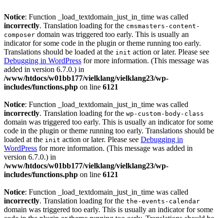
Notice
: Function _load_textdomain_just_in_time was called
incorrectly
. Translation loading for the
cmsmasters-content-
domain was triggered too early. This is usually an
composer
indicator for some code in the plugin or theme running too early.
Translations should be loaded at the
action or later. Please see
init
Debugging in WordPress
for more information. (This message was
added in version 6.7.0.) in
/www/htdocs/w01bb177/vielklang/vielklang23/wp-
includes/functions.php
on line
6121
Notice
: Function _load_textdomain_just_in_time was called
incorrectly
. Translation loading for the
wp-custom-body-class
domain was triggered too early. This is usually an indicator for some
code in the plugin or theme running too early. Translations should be
loaded at the
action or later. Please see
Debugging in
init
WordPress
for more information. (This message was added in
version 6.7.0.) in
/www/htdocs/w01bb177/vielklang/vielklang23/wp-
includes/functions.php
on line
6121
Notice
: Function _load_textdomain_just_in_time was called
incorrectly
. Translation loading for the
the-events-calendar
domain was triggered too early. This is usually an indicator for some