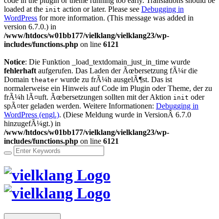
code in the plugin or theme running too early. Translations should be
loaded at the
action or later. Please see
Debugging in
init
WordPress
for more information. (This message was added in
version 6.7.0.) in
/www/htdocs/w01bb177/vielklang/vielklang23/wp-
includes/functions.php
on line
6121
Notice
: Die Funktion _load_textdomain_just_in_time wurde
fehlerhaft
aufgerufen. Das Laden der Ãœbersetzung fÃ¼r die
Domain
wurde zu frÃ¼h ausgelÃ¶st. Das ist
theater
normalerweise ein Hinweis auf Code im Plugin oder Theme, der zu
frÃ¼h lÃ¤uft. Ãœbersetzungen sollten mit der Aktion
oder
init
spÃ¤ter geladen werden. Weitere Informationen:
Debugging in
WordPress (engl.)
. (Diese Meldung wurde in VersionÂ 6.7.0
hinzugefÃ¼gt.) in
/www/htdocs/w01bb177/vielklang/vielklang23/wp-
includes/functions.php
on line
6121