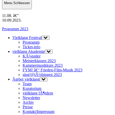
Menu
Schliessen
11.08. â€”
10.09.2023.
Programm 2023
Vielklang Festival
Programm
Ticket-info
vielklang Akademie
KÃ¼nstler
Meisterklassen 2023
Kammermusikkurs 2023
FYM! â€“ Frieden-Film-Musik 2023
sing!@tÃ¼bingen 2023
Ãœber vielklang
Team
Kuratorium
vielklang fÃ¶rdern
Newsletter
Archiv
Presse
Kontakt/Impressum