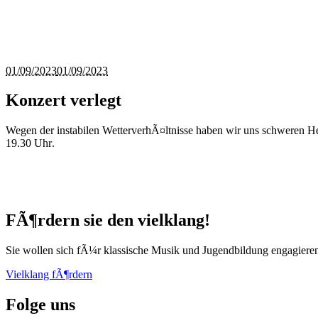
01/09/2023
01/09/2023
Konzert verlegt
Wegen der instabilen WetterverhÃ¤ltnisse haben wir uns schweren H
19.30 Uhr
.
FÃ¶rdern sie den vielklang!
Sie wollen sich fÃ¼r klassische Musik und Jugendbildung engagiere
Vielklang fÃ¶rdern
Folge uns