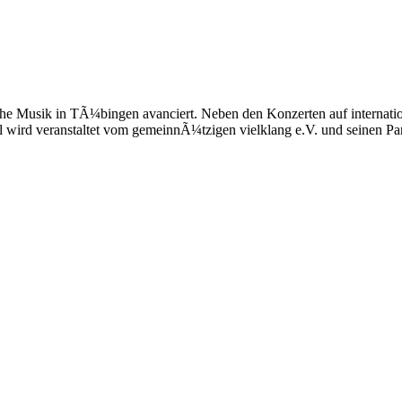
sische Musik in TÃ¼bingen avanciert. Neben den Konzerten auf internat
l wird veranstaltet vom gemeinnÃ¼tzigen vielklang e.V. und seinen Par