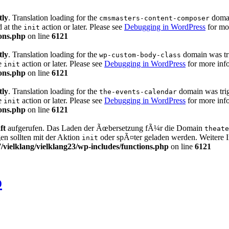
tly
. Translation loading for the
domain
cmsmasters-content-composer
d at the
action or later. Please see
Debugging in WordPress
for mor
init
ons.php
on line
6121
tly
. Translation loading for the
domain was trig
wp-custom-body-class
he
action or later. Please see
Debugging in WordPress
for more info
init
ons.php
on line
6121
tly
. Translation loading for the
domain was trigg
the-events-calendar
he
action or later. Please see
Debugging in WordPress
for more info
init
ons.php
on line
6121
ft
aufgerufen. Das Laden der Ãœbersetzung fÃ¼r die Domain
theate
n sollten mit der Aktion
oder spÃ¤ter geladen werden. Weitere 
init
ielklang/vielklang23/wp-includes/functions.php
on line
6121