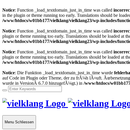
Notice
: Function _load_textdomain_just_in_time was called
incorrec
in the plugin or theme running too early. Translations should be loade
/www/htdocs/w01bb177/vielklang/vielklang23/wp-includes/functi
Notice
: Function _load_textdomain_just_in_time was called
incorrec
plugin or theme running too early. Translations should be loaded at t
/www/htdocs/w01bb177/vielklang/vielklang23/wp-includes/functi
Notice
: Function _load_textdomain_just_in_time was called
incorrec
plugin or theme running too early. Translations should be loaded at t
/www/htdocs/w01bb177/vielklang/vielklang23/wp-includes/functi
Notice
: Die Funktion _load_textdomain_just_in_time wurde
fehlerha
auf Code im Plugin oder Theme, der zu frÃ¼h lÃ¤uft. Ãœbersetzunge
wurde in VersionÂ 6.7.0 hinzugefÃ¼gt.) in
/www/htdocs/w01bb177/v
Menu
Schliessen