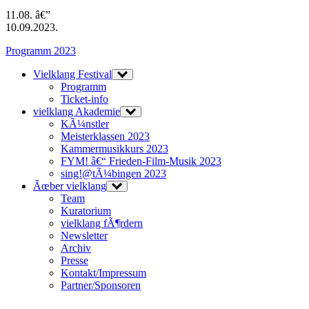
11.08. â€”
10.09.2023.
Programm 2023
Vielklang Festival
Programm
Ticket-info
vielklang Akademie
KÃ¼nstler
Meisterklassen 2023
Kammermusikkurs 2023
FYM! â€“ Frieden-Film-Musik 2023
sing!@tÃ¼bingen 2023
Ãœber vielklang
Team
Kuratorium
vielklang fÃ¶rdern
Newsletter
Archiv
Presse
Kontakt/Impressum
Partner/Sponsoren