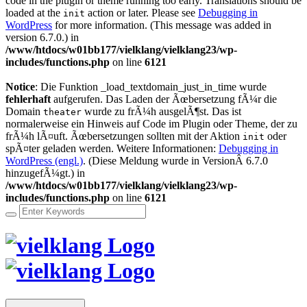
code in the plugin or theme running too early. Translations should be
loaded at the
action or later. Please see
Debugging in
init
WordPress
for more information. (This message was added in
version 6.7.0.) in
/www/htdocs/w01bb177/vielklang/vielklang23/wp-
includes/functions.php
on line
6121
Notice
: Die Funktion _load_textdomain_just_in_time wurde
fehlerhaft
aufgerufen. Das Laden der Ãœbersetzung fÃ¼r die
Domain
wurde zu frÃ¼h ausgelÃ¶st. Das ist
theater
normalerweise ein Hinweis auf Code im Plugin oder Theme, der zu
frÃ¼h lÃ¤uft. Ãœbersetzungen sollten mit der Aktion
oder
init
spÃ¤ter geladen werden. Weitere Informationen:
Debugging in
WordPress (engl.)
. (Diese Meldung wurde in VersionÂ 6.7.0
hinzugefÃ¼gt.) in
/www/htdocs/w01bb177/vielklang/vielklang23/wp-
includes/functions.php
on line
6121