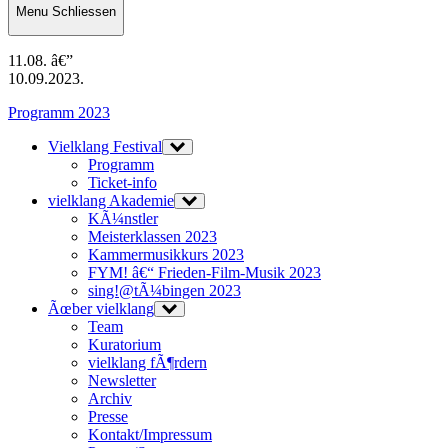
Menu
Schliessen
11.08. â€”
10.09.2023.
Programm 2023
Vielklang Festival
Programm
Ticket-info
vielklang Akademie
KÃ¼nstler
Meisterklassen 2023
Kammermusikkurs 2023
FYM! â€“ Frieden-Film-Musik 2023
sing!@tÃ¼bingen 2023
Ãœber vielklang
Team
Kuratorium
vielklang fÃ¶rdern
Newsletter
Archiv
Presse
Kontakt/Impressum