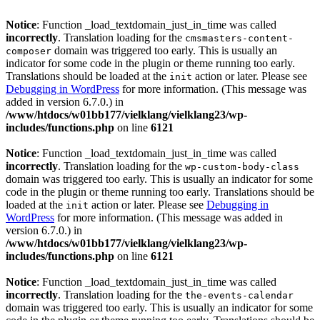
Notice
: Function _load_textdomain_just_in_time was called
incorrectly
. Translation loading for the
cmsmasters-content-
domain was triggered too early. This is usually an
composer
indicator for some code in the plugin or theme running too early.
Translations should be loaded at the
action or later. Please see
init
Debugging in WordPress
for more information. (This message was
added in version 6.7.0.) in
/www/htdocs/w01bb177/vielklang/vielklang23/wp-
includes/functions.php
on line
6121
Notice
: Function _load_textdomain_just_in_time was called
incorrectly
. Translation loading for the
wp-custom-body-class
domain was triggered too early. This is usually an indicator for some
code in the plugin or theme running too early. Translations should be
loaded at the
action or later. Please see
Debugging in
init
WordPress
for more information. (This message was added in
version 6.7.0.) in
/www/htdocs/w01bb177/vielklang/vielklang23/wp-
includes/functions.php
on line
6121
Notice
: Function _load_textdomain_just_in_time was called
incorrectly
. Translation loading for the
the-events-calendar
domain was triggered too early. This is usually an indicator for some